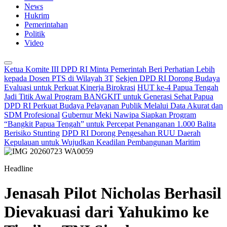
News
Hukrim
Pemerintahan
Politik
Video
Ketua Komite III DPD RI Minta Pemerintah Beri Perhatian Lebih
kepada Dosen PTS di Wilayah 3T
Sekjen DPD RI Dorong Budaya
Evaluasi untuk Perkuat Kinerja Birokrasi
HUT ke-4 Papua Tengah
Jadi Titik Awal Program BANGKIT untuk Generasi Sehat Papua
DPD RI Perkuat Budaya Pelayanan Publik Melalui Data Akurat dan
SDM Profesional
Gubernur Meki Nawipa Siapkan Program
“Bangkit Papua Tengah” untuk Percepat Penanganan 1.000 Balita
Berisiko Stunting
DPD RI Dorong Pengesahan RUU Daerah
Kepulauan untuk Wujudkan Keadilan Pembangunan Maritim
Headline
Jenasah Pilot Nicholas Berhasil
Dievakuasi dari Yahukimo ke