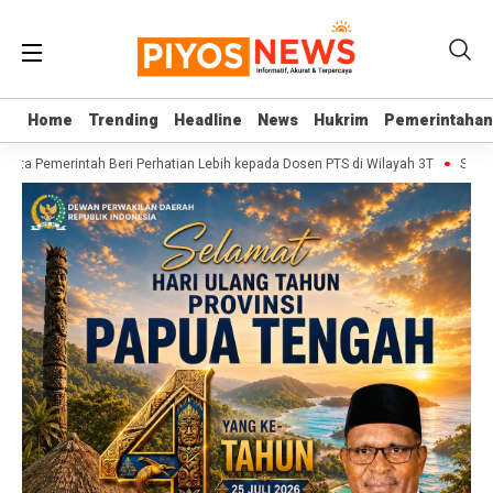
Home
Home
Trending
Trending
Headline
Headline
News
News
Hukrim
Hukrim
Pemerintahan
Pemerintahan
inta Pemerintah Beri Perhatian Lebih kepada Dosen PTS di Wilayah 3T
Sekjen D