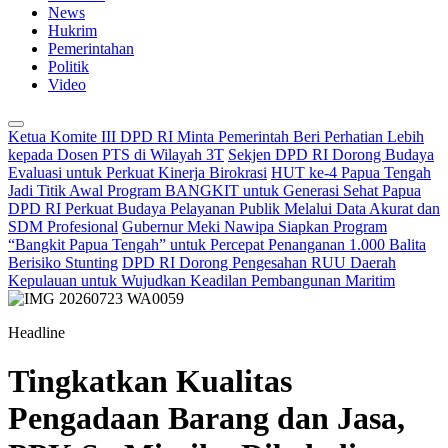
News
Hukrim
Pemerintahan
Politik
Video
Ketua Komite III DPD RI Minta Pemerintah Beri Perhatian Lebih
kepada Dosen PTS di Wilayah 3T
Sekjen DPD RI Dorong Budaya
Evaluasi untuk Perkuat Kinerja Birokrasi
HUT ke-4 Papua Tengah
Jadi Titik Awal Program BANGKIT untuk Generasi Sehat Papua
DPD RI Perkuat Budaya Pelayanan Publik Melalui Data Akurat dan
SDM Profesional
Gubernur Meki Nawipa Siapkan Program
“Bangkit Papua Tengah” untuk Percepat Penanganan 1.000 Balita
Berisiko Stunting
DPD RI Dorong Pengesahan RUU Daerah
Kepulauan untuk Wujudkan Keadilan Pembangunan Maritim
Headline
Tingkatkan Kualitas
Pengadaan Barang dan Jasa,