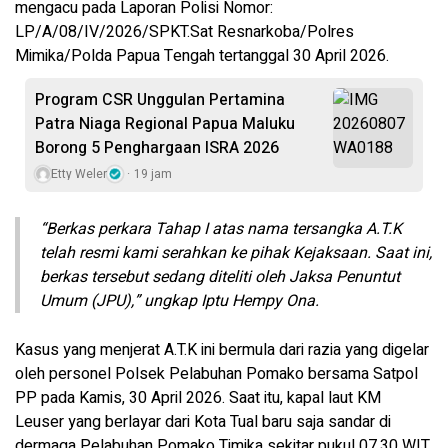
mengacu pada Laporan Polisi Nomor:
LP/A/08/IV/2026/SPKT.Sat Resnarkoba/Polres
Mimika/Polda Papua Tengah tertanggal 30 April 2026.
Program CSR Unggulan Pertamina
Patra Niaga Regional Papua Maluku
Borong 5 Penghargaan ISRA 2026
Etty Weler
19 jam
“Berkas perkara Tahap I atas nama tersangka A.T.K
telah resmi kami serahkan ke pihak Kejaksaan. Saat ini,
berkas tersebut sedang diteliti oleh Jaksa Penuntut
Umum (JPU),” ungkap Iptu Hempy Ona.
Kasus yang menjerat A.T.K ini bermula dari razia yang digelar
oleh personel Polsek Pelabuhan Pomako bersama Satpol
PP pada Kamis, 30 April 2026. Saat itu, kapal laut KM
Leuser yang berlayar dari Kota Tual baru saja sandar di
dermaga Pelabuhan Pomako Timika sekitar pukul 07.30 WIT.