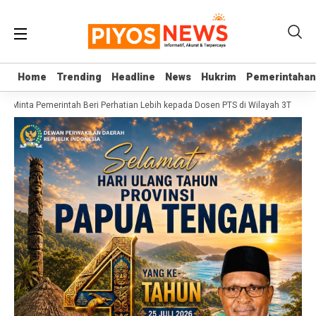
Home
Home
Trending
Trending
Headline
Headline
News
News
Hukrim
Hukrim
Pemerintahan
Pemerintahan
I Minta Pemerintah Beri Perhatian Lebih kepada Dosen PTS di Wilayah 3T
Sekj