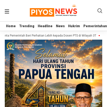
Home
Home
Trending
Trending
Headline
Headline
News
News
Hukrim
Hukrim
Pemerintahan
Pemerintahan
 Minta Pemerintah Beri Perhatian Lebih kepada Dosen PTS di Wilayah 3T
Sekjen