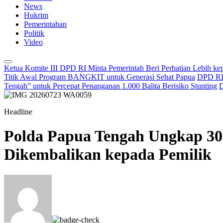
News
Hukrim
Pemerintahan
Politik
Video
Ketua Komite III DPD RI Minta Pemerintah Beri Perhatian Lebih k
Titik Awal Program BANGKIT untuk Generasi Sehat Papua
DPD RI 
Tengah” untuk Percepat Penanganan 1.000 Balita Berisiko Stunting
D
Headline
Polda Papua Tengah Ungkap 30
Dikembalikan kepada Pemilik