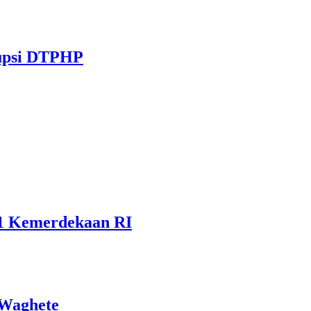
rupsi DTPHP
81 Kemerdekaan RI
 Waghete