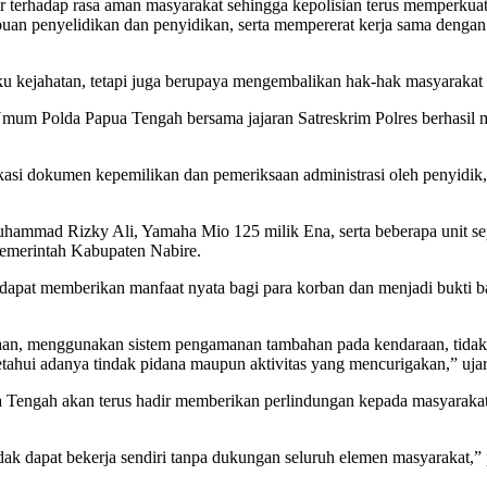
erhadap rasa aman masyarakat sehingga kepolisian terus memperkuat l
puan penyelidikan dan penyidikan, serta mempererat kerja sama denga
u kejahatan, tetapi juga berupaya mengembalikan hak-hak masyarakat 
mum Polda Papua Tengah bersama jajaran Satreskrim Polres berhasil
ifikasi dokumen kepemilikan dan pemeriksaan administrasi oleh penyid
hammad Rizky Ali, Yamaha Mio 125 milik Ena, serta beberapa unit sepe
Pemerintah Kabupaten Nabire.
pat memberikan manfaat nyata bagi para korban dan menjadi bukti bahw
, menggunakan sistem pengamanan tambahan pada kendaraan, tidak 
etahui adanya tindak pidana maupun aktivitas yang mencurigakan,” uja
engah akan terus hadir memberikan perlindungan kepada masyarakat d
dak dapat bekerja sendiri tanpa dukungan seluruh elemen masyarakat,