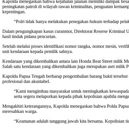
Kapolda menegaskan bahwa kejahatan jalanan memiliki dampak besar t
peningkatan patroli di wilayah rawan kriminalitas, penguatan kemam
kepentingan.
“Polri tidak hanya melakukan penegakan hukum terhadap pelak
Dalam pengungkapan kasus curanmor, Direktorat Reserse Kriminal U
hasil tindak pidana pencurian.
Setelah melalui proses identifikasi nomor rangka, nomor mesin, ver
unit kendaraan kepada pemilik sahnya.
Kendaraan yang dikembalikan antara lain Honda Beat Street milik Mu
Salah satu kendaraan yang dikembalikan juga merupakan aset milik 
Kapolda Papua Tengah berharap pengembalian barang bukti tersebut da
profesional dan akuntabel.
“Kami mengimbau masyarakat untuk meningkatkan kewaspadaan
serta segera melaporkan kepada pihak kepolisian apabila meng
Mengakhiri keterangannya, Kapolda menegaskan bahwa Polda Papua T
meresahkan warga.
“Keamanan adalah tanggung jawab kita bersama. Kepolisian ti