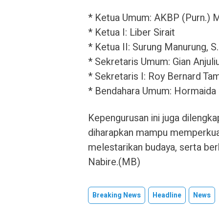
* Ketua Umum: AKBP (Purn.) M
* Ketua I: Liber Sirait
* Ketua II: Surung Manurung, S
* Sekretaris Umum: Gian Anjul
* Sekretaris I: Roy Bernard T
* Bendahara Umum: Hormaida Br.
Kepengurusan ini juga dilengka
diharapkan mampu memperkuat 
melestarikan budaya, serta be
Nabire.(MB)
Breaking News
Headline
News