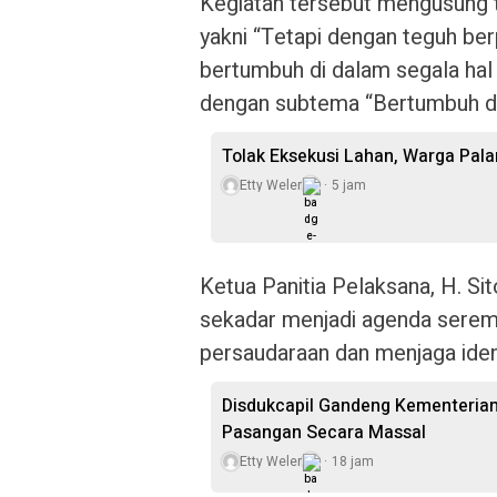
Kegiatan tersebut mengusung t
yakni “Tetapi dengan teguh be
bertumbuh di dalam segala hal k
dengan subtema “Bertumbuh da
Tolak Eksekusi Lahan, Warga Pal
Etty Weler
5 jam
Ketua Panitia Pelaksana, H. Si
sekadar menjadi agenda serem
persaudaraan dan menjaga ident
Disdukcapil Gandeng Kementeria
Pasangan Secara Massal
Etty Weler
18 jam