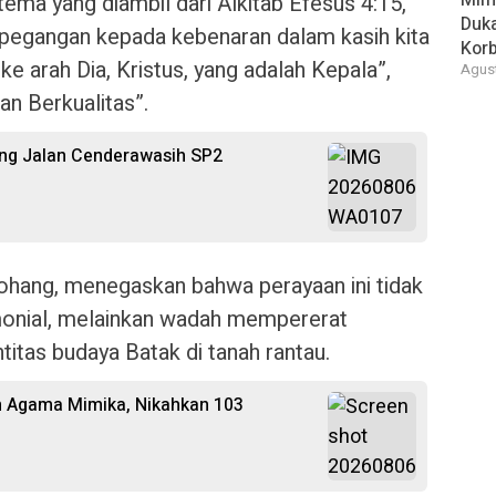
Mim
ema yang diambil dari Alkitab Efesus 4:15,
Duk
rpegangan kepada kebenaran dalam kasih kita
Kor
e arah Dia, Kristus, yang adalah Kepala”,
Agust
n Berkualitas”.
ang Jalan Cenderawasih SP2
tohang, menegaskan bahwa perayaan ini tidak
onial, melainkan wadah mempererat
itas budaya Batak di tanah rantau.
n Agama Mimika, Nikahkan 103