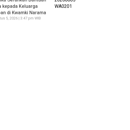
ika Serahkan Bantuan
a kepada Keluarga
ban di Kwamki Narama
us 5, 2026 | 3:47 pm WIB