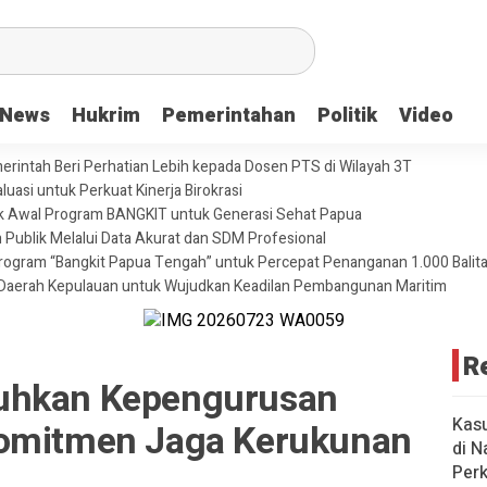
News
Hukrim
Pemerintahan
Politik
Video
merintah Beri Perhatian Lebih kepada Dosen PTS di Wilayah 3T
uasi untuk Perkuat Kinerja Birokrasi
ik Awal Program BANGKIT untuk Generasi Sehat Papua
 Publik Melalui Data Akurat dan SDM Profesional
ogram “Bangkit Papua Tengah” untuk Percepat Penanganan 1.000 Balita 
Daerah Kepulauan untuk Wujudkan Keadilan Pembangunan Maritim
R
uhkan Kepengurusan
Kas
Komitmen Jaga Kerukunan
di N
Per