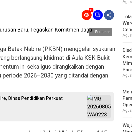
Agust
38
Tola
War
Cen
Perbesar
Agust
ga Batak Nabire (PKBN) menggelar syukuran
Disd
Kem
yang berlangsung khidmat di Aula KSK Bukit
Mimi
entum ini sekaligus dirangkaikan dengan
Pas
 periode 2026–2030 yang ditandai dengan
Agust
Meri
re, Dinas Pendidikan Perkuat
Pem
Ope
Agust
Wuju