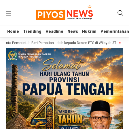
Home
Home
Trending
Trending
Headline
Headline
News
News
Hukrim
Hukrim
Pemerintahan
Pemerintahan
Minta Pemerintah Beri Perhatian Lebih kepada Dosen PTS di Wilayah 3T
Sekjen