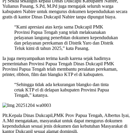
Pj Sekda sekaligus kepala Dinas Dukcapil Kabupaten Nabire,
Yulianus Pasang, S.Pd, M.Pd juga mengajak seluruh warga
kabupaten Nabire untuk mengurus dokumen kependudukan secara
gratis di kantor Dinas Dukcapil Nabire tanpa dipungut biaya.
“Kami apresiasi atas kerja sama Dukcapil PMK
Provinsi Papua Tengah yang telah melaksanakan
pelayanan langung penerbitan dokumen kependudukan
dan pelayanan perekaman di Distrik Yaro dan Distrik
Teluk kimi di tahun 2025,” kata Pasang.
Ia juga menyampaikan terima kasih karena sejak hadirnya
pemerintahan Provinsi Papua Tengah Dinas Dukcapil PMK
Provinsi Papua Tengah telah membantu peralatan perekaman,
printer, ribbon, film dan blangko KTP el di kabupaten.
“Sehingga tidak ada kekurangan blangko dan tinta
cetak KTP el di delapan kabupaten Provinsi Papua
Tengah,” katanya.
Plt.Kepala Dinas Dukcapil,PMK Prov Papua Tengah, Albertus Iyai,
A.Md mengatakan, masyarakat untuk dapat mengurus dokumen
kependudukan sesuai jenis dokumen dan kebutuhan Masyarakat di
kantor Dukcapil sesuai alamat dominsili.