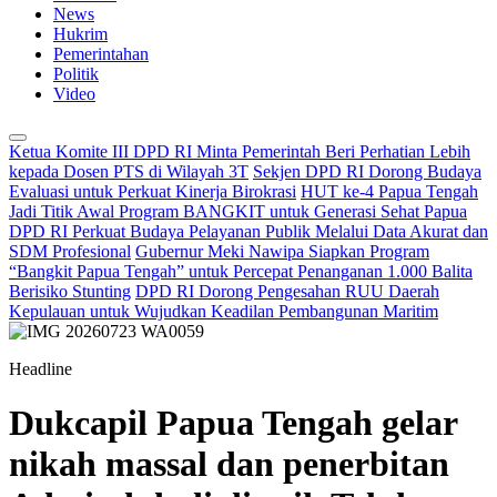
News
Hukrim
Pemerintahan
Politik
Video
Ketua Komite III DPD RI Minta Pemerintah Beri Perhatian Lebih
kepada Dosen PTS di Wilayah 3T
Sekjen DPD RI Dorong Budaya
Evaluasi untuk Perkuat Kinerja Birokrasi
HUT ke-4 Papua Tengah
Jadi Titik Awal Program BANGKIT untuk Generasi Sehat Papua
DPD RI Perkuat Budaya Pelayanan Publik Melalui Data Akurat dan
SDM Profesional
Gubernur Meki Nawipa Siapkan Program
“Bangkit Papua Tengah” untuk Percepat Penanganan 1.000 Balita
Berisiko Stunting
DPD RI Dorong Pengesahan RUU Daerah
Kepulauan untuk Wujudkan Keadilan Pembangunan Maritim
Headline
Dukcapil Papua Tengah gelar
nikah massal dan penerbitan