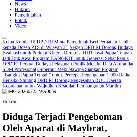
News
Hukrim
Pemerintahan
Politik
Video
Ketua Komite III DPD RI Minta Pemerintah Beri Perhatian Lebih
kepada Dosen PTS di Wilayah 3T
Sekjen DPD RI Dorong Budaya
Evaluasi untuk Perkuat Kinerja Birokrasi
HUT ke-4 Papua Tengah
Jadi Titik Awal Program BANGKIT untuk Generasi Sehat Papua
DPD RI Perkuat Budaya Pelayanan Publik Melalui Data Akurat dan
SDM Profesional
Gubernur Meki Nawipa Siapkan Program
“Bangkit Papua Tengah” untuk Percepat Penanganan 1.000 Balita
Berisiko Stunting
DPD RI Dorong Pengesahan RUU Daerah
Kepulauan untuk Wujudkan Keadilan Pembangunan Maritim
Hukrim
Diduga Terjadi Pengeboman
Oleh Aparat di Maybrat,