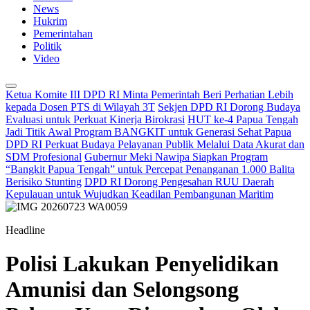
News
Hukrim
Pemerintahan
Politik
Video
Ketua Komite III DPD RI Minta Pemerintah Beri Perhatian Lebih
kepada Dosen PTS di Wilayah 3T
Sekjen DPD RI Dorong Budaya
Evaluasi untuk Perkuat Kinerja Birokrasi
HUT ke-4 Papua Tengah
Jadi Titik Awal Program BANGKIT untuk Generasi Sehat Papua
DPD RI Perkuat Budaya Pelayanan Publik Melalui Data Akurat dan
SDM Profesional
Gubernur Meki Nawipa Siapkan Program
“Bangkit Papua Tengah” untuk Percepat Penanganan 1.000 Balita
Berisiko Stunting
DPD RI Dorong Pengesahan RUU Daerah
Kepulauan untuk Wujudkan Keadilan Pembangunan Maritim
Headline
Polisi Lakukan Penyelidikan
Amunisi dan Selongsong