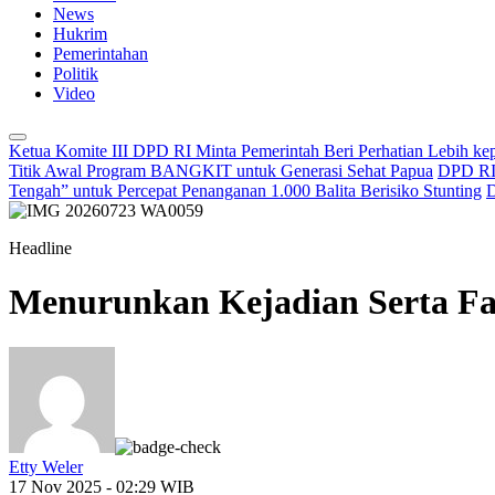
News
Hukrim
Pemerintahan
Politik
Video
Ketua Komite III DPD RI Minta Pemerintah Beri Perhatian Lebih k
Titik Awal Program BANGKIT untuk Generasi Sehat Papua
DPD RI 
Tengah” untuk Percepat Penanganan 1.000 Balita Berisiko Stunting
D
Headline
Menurunkan Kejadian Serta Fat
Etty Weler
17 Nov 2025 - 02:29 WIB