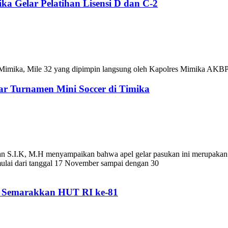
a Gelar Pelatihan Lisensi D dan C-2
es Mimika, Mile 32 yang dipimpin langsung oleh Kapolres Mimika AKB
r Turnamen Mini Soccer di Timika
 S.I.K, M.H menyampaikan bahwa apel gelar pasukan ini merupakan 
mulai dari tanggal 17 November sampai dengan 30
n Semarakkan HUT RI ke-81