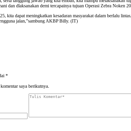
in, serta tanggung jawab yang kita emban, kita mampu melaksanakan tu
ani dan dlaksanakan demi tercapainya tujuan Operasi Zebra Noken 2
kita dapat meningkatkan kesadaran masyarakat dalam berlalu lintas, 
 pengguna jalan,”sambung AKBP Billy. (IT)
dai
*
 komentar saya berikutnya.