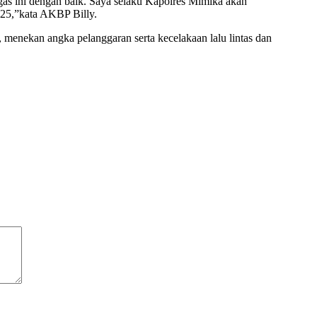
gas ini dengan baik. Saya selaku Kapolres Mimika akan
025,”kata AKBP Billy.
menekan angka pelanggaran serta kecelakaan lalu lintas dan