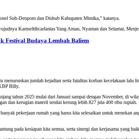
ersonel Sub-Denpom dan Dishub Kabupaten Mimika,” katanya.
wujudnya Kamseltibcarlantas Yang Aman, Nyaman dan Selamat, Menjel
k Festival Budaya Lembah Baliem
 menurunkan jumlah kejadian serta fatalitas korban kecelakaan lalu li
KBP Billy.
g tahun 2025 mulai dari Januari sampai dengan November, di wilayah
n dan kerugian materil senilai kerung lebih 827 juta 400 ribu rupiah.
 banyak pekerjaan rumah yang harus kita selesaikan untuk menekan ang
tung pada kesiapan kita semua, serta sinergi dan kerjasama yang baik 