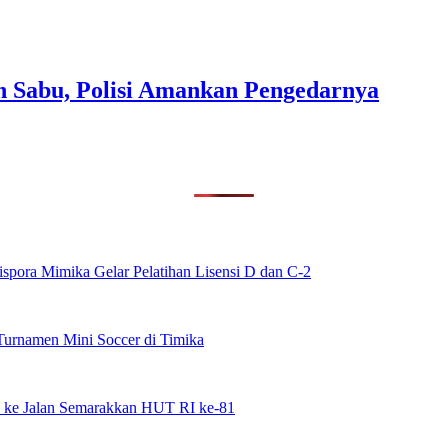
n Sabu, Polisi Amankan Pengedarnya
spora Mimika Gelar Pelatihan Lisensi D dan C-2
urnamen Mini Soccer di Timika
 ke Jalan Semarakkan HUT RI ke-81