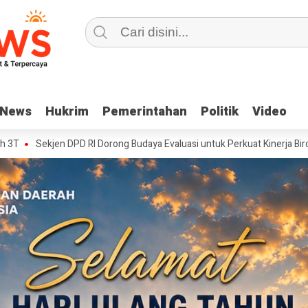
News
News
Hukrim
Hukrim
Pemerintahan
Pemerintahan
Politik
Politik
Video
Video
n DPD RI Dorong Budaya Evaluasi untuk Perkuat Kinerja Birokrasi
HUT 