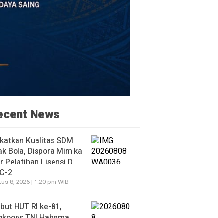
ecent News
katkan Kualitas SDM
k Bola, Dispora Mimika
r Pelatihan Lisensi D
 C-2
us 8, 2026 | 1:20 pm WIB
ut HUT RI ke-81,
gkoops TNI Habema