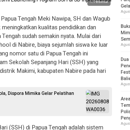
Perbesar
Gela
Agust
r Papua Tengah Meki Nawipa, SH dan Wagub
Buk
k meningkatkan kualitas pendidikan dan
Mimi
a Tengah sudah semakin nyata. Mulai dari
Sem
l di Nabire, biaya sejumlah siswa ke luar
Agust
ang nomor satu di Papua Tengah ini
Dua
am Sekolah Sepanjang Hari (SSH) yang
Pen
 distrik Makimi, kabupaten Nabire pada hari
Fes
Bal
Agust
la, Dispora Mimika Gelar Pelatihan
Area
Tem
Poli
Pen
Agust
ari (SSH) di Papua Tengah adalah sistem