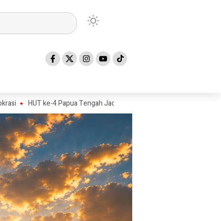
ke-4 Papua Tengah Jadi Titik Awal Program BANGKIT untuk Generasi Se