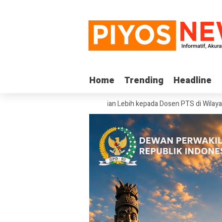
Home
Home
Trending
Trending
Headline
Headline
emerintah Beri Perhatian Lebih kepada Dosen PTS di Wilayah 3T
Sekje