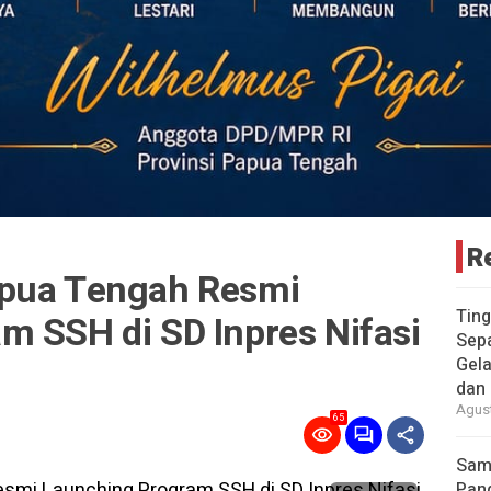
R
apua Tengah Resmi
Ting
m SSH di SD Inpres Nifasi
Sepa
Gela
dan
Agust
65
Samb
Pan