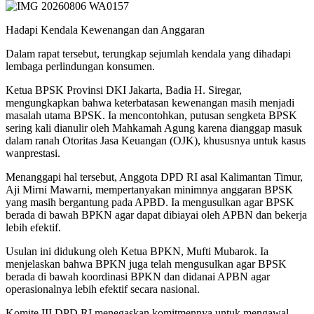
​Hadapi Kendala Kewenangan dan Anggaran
​Dalam rapat tersebut, terungkap sejumlah kendala yang dihadapi
lembaga perlindungan konsumen.
​Ketua BPSK Provinsi DKI Jakarta, Badia H. Siregar,
mengungkapkan bahwa keterbatasan kewenangan masih menjadi
masalah utama BPSK. Ia mencontohkan, putusan sengketa BPSK
sering kali dianulir oleh Mahkamah Agung karena dianggap masuk
dalam ranah Otoritas Jasa Keuangan (OJK), khususnya untuk kasus
wanprestasi.
​Menanggapi hal tersebut, Anggota DPD RI asal Kalimantan Timur,
Aji Mirni Mawarni, mempertanyakan minimnya anggaran BPSK
yang masih bergantung pada APBD. Ia mengusulkan agar BPSK
berada di bawah BPKN agar dapat dibiayai oleh APBN dan bekerja
lebih efektif.
​Usulan ini didukung oleh Ketua BPKN, Mufti Mubarok. Ia
menjelaskan bahwa BPKN juga telah mengusulkan agar BPSK
berada di bawah koordinasi BPKN dan didanai APBN agar
operasionalnya lebih efektif secara nasional.
​Komite III DPD RI menegaskan komitmennya untuk mengawal