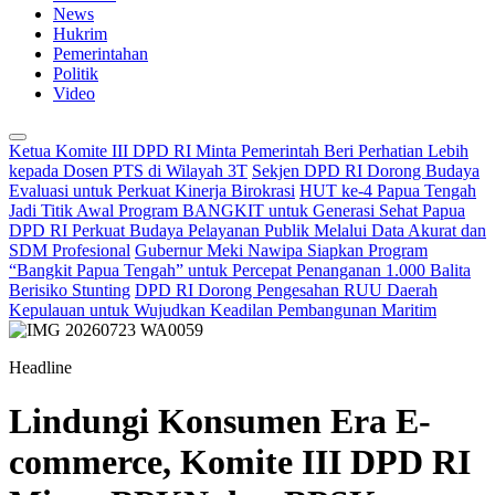
News
Hukrim
Pemerintahan
Politik
Video
Ketua Komite III DPD RI Minta Pemerintah Beri Perhatian Lebih
kepada Dosen PTS di Wilayah 3T
Sekjen DPD RI Dorong Budaya
Evaluasi untuk Perkuat Kinerja Birokrasi
HUT ke-4 Papua Tengah
Jadi Titik Awal Program BANGKIT untuk Generasi Sehat Papua
DPD RI Perkuat Budaya Pelayanan Publik Melalui Data Akurat dan
SDM Profesional
Gubernur Meki Nawipa Siapkan Program
“Bangkit Papua Tengah” untuk Percepat Penanganan 1.000 Balita
Berisiko Stunting
DPD RI Dorong Pengesahan RUU Daerah
Kepulauan untuk Wujudkan Keadilan Pembangunan Maritim
Headline
Lindungi Konsumen Era E-
commerce, Komite III DPD RI