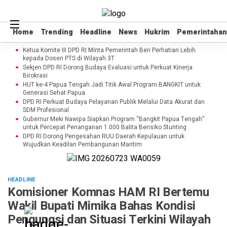
Home
Home
Trending
Trending
Headline
Headline
News
News
Hukrim
Hukrim
Pemerintahan
Pemerintahan
Ketua Komite III DPD RI Minta Pemerintah Beri Perhatian Lebih
kepada Dosen PTS di Wilayah 3T
Sekjen DPD RI Dorong Budaya Evaluasi untuk Perkuat Kinerja
Birokrasi
HUT ke-4 Papua Tengah Jadi Titik Awal Program BANGKIT untuk
Generasi Sehat Papua
DPD RI Perkuat Budaya Pelayanan Publik Melalui Data Akurat dan
SDM Profesional
Gubernur Meki Nawipa Siapkan Program “Bangkit Papua Tengah”
untuk Percepat Penanganan 1.000 Balita Berisiko Stunting
DPD RI Dorong Pengesahan RUU Daerah Kepulauan untuk
Wujudkan Keadilan Pembangunan Maritim
HEADLINE
Komisioner Komnas HAM RI Bertemu
Wakil Bupati Mimika Bahas Kondisi
Pengungsi dan Situasi Terkini Wilayah