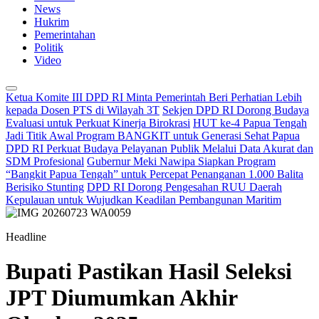
News
Hukrim
Pemerintahan
Politik
Video
Ketua Komite III DPD RI Minta Pemerintah Beri Perhatian Lebih
kepada Dosen PTS di Wilayah 3T
Sekjen DPD RI Dorong Budaya
Evaluasi untuk Perkuat Kinerja Birokrasi
HUT ke-4 Papua Tengah
Jadi Titik Awal Program BANGKIT untuk Generasi Sehat Papua
DPD RI Perkuat Budaya Pelayanan Publik Melalui Data Akurat dan
SDM Profesional
Gubernur Meki Nawipa Siapkan Program
“Bangkit Papua Tengah” untuk Percepat Penanganan 1.000 Balita
Berisiko Stunting
DPD RI Dorong Pengesahan RUU Daerah
Kepulauan untuk Wujudkan Keadilan Pembangunan Maritim
Headline
Bupati Pastikan Hasil Seleksi
JPT Diumumkan Akhir