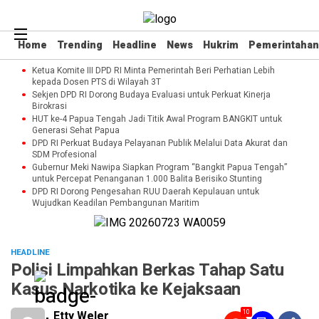
Home
Trending
Headline
News
Hukrim
Pemerintahan
Ketua Komite III DPD RI Minta Pemerintah Beri Perhatian Lebih
kepada Dosen PTS di Wilayah 3T
Sekjen DPD RI Dorong Budaya Evaluasi untuk Perkuat Kinerja
Birokrasi
HUT ke-4 Papua Tengah Jadi Titik Awal Program BANGKIT untuk
Generasi Sehat Papua
DPD RI Perkuat Budaya Pelayanan Publik Melalui Data Akurat dan
SDM Profesional
Gubernur Meki Nawipa Siapkan Program “Bangkit Papua Tengah”
untuk Percepat Penanganan 1.000 Balita Berisiko Stunting
DPD RI Dorong Pengesahan RUU Daerah Kepulauan untuk
Wujudkan Keadilan Pembangunan Maritim
HEADLINE
Polisi Limpahkan Berkas Tahap Satu
Kasus Narkotika ke Kejaksaan
10
Etty Weler