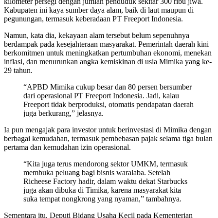
kilometer persegi dengan jumlah penduduk sekitar 300 ribu jiwa.
Kabupaten ini kaya sumber daya alam, baik di laut maupun di
pegunungan, termasuk keberadaan PT Freeport Indonesia.
Namun, kata dia, kekayaan alam tersebut belum sepenuhnya
berdampak pada kesejahteraan masyarakat. Pemerintah daerah kini
berkomitmen untuk meningkatkan pertumbuhan ekonomi, menekan
inflasi, dan menurunkan angka kemiskinan di usia Mimika yang ke-
29 tahun.
“APBD Mimika cukup besar dan 80 persen bersumber
dari operasional PT Freeport Indonesia. Jadi, kalau
Freeport tidak berproduksi, otomatis pendapatan daerah
juga berkurang,” jelasnya.
Ia pun mengajak para investor untuk berinvestasi di Mimika dengan
berbagai kemudahan, termasuk pembebasan pajak selama tiga bulan
pertama dan kemudahan izin operasional.
“Kita juga terus mendorong sektor UMKM, termasuk
membuka peluang bagi bisnis waralaba. Setelah
Richeese Factory hadir, dalam waktu dekat Starbucks
juga akan dibuka di Timika, karena masyarakat kita
suka tempat nongkrong yang nyaman,” tambahnya.
Sementara itu, Deputi Bidang Usaha Kecil pada Kementerian