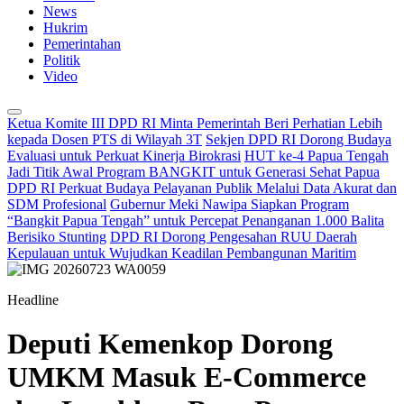
News
Hukrim
Pemerintahan
Politik
Video
Ketua Komite III DPD RI Minta Pemerintah Beri Perhatian Lebih
kepada Dosen PTS di Wilayah 3T
Sekjen DPD RI Dorong Budaya
Evaluasi untuk Perkuat Kinerja Birokrasi
HUT ke-4 Papua Tengah
Jadi Titik Awal Program BANGKIT untuk Generasi Sehat Papua
DPD RI Perkuat Budaya Pelayanan Publik Melalui Data Akurat dan
SDM Profesional
Gubernur Meki Nawipa Siapkan Program
“Bangkit Papua Tengah” untuk Percepat Penanganan 1.000 Balita
Berisiko Stunting
DPD RI Dorong Pengesahan RUU Daerah
Kepulauan untuk Wujudkan Keadilan Pembangunan Maritim
Headline
Deputi Kemenkop Dorong
UMKM Masuk E-Commerce