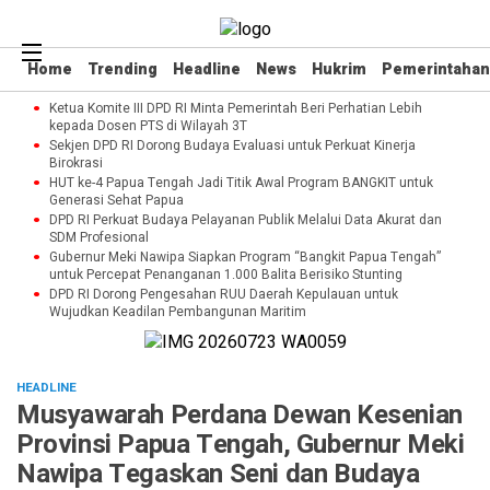
Home
Trending
Headline
News
Hukrim
Pemerintahan
Ketua Komite III DPD RI Minta Pemerintah Beri Perhatian Lebih
kepada Dosen PTS di Wilayah 3T
Sekjen DPD RI Dorong Budaya Evaluasi untuk Perkuat Kinerja
Birokrasi
HUT ke-4 Papua Tengah Jadi Titik Awal Program BANGKIT untuk
Generasi Sehat Papua
DPD RI Perkuat Budaya Pelayanan Publik Melalui Data Akurat dan
SDM Profesional
Gubernur Meki Nawipa Siapkan Program “Bangkit Papua Tengah”
untuk Percepat Penanganan 1.000 Balita Berisiko Stunting
DPD RI Dorong Pengesahan RUU Daerah Kepulauan untuk
Wujudkan Keadilan Pembangunan Maritim
HEADLINE
Musyawarah Perdana Dewan Kesenian
Provinsi Papua Tengah, Gubernur Meki
Nawipa Tegaskan Seni dan Budaya