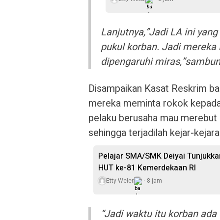
Lanjutnya,”Jadi LA ini yan
pukul korban. Jadi mereka
dipengaruhi miras,”sambun
Disampaikan Kasat Reskrim bah
mereka meminta rokok kepada k
pelaku berusaha mau merebut H
sehingga terjadilah kejar-keja
Pelajar SMA/SMK Deiyai Tunjukka
HUT ke-81 Kemerdekaan RI
Etty Weler
8 jam
“Jadi waktu itu korban ada 