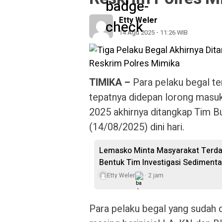
Etty Weler
14 Agu 2025 - 11:26 WIB
TIMIKA –
Para pelaku begal te
tepatnya didepan lorong masu
2025 akhirnya ditangkap Tim 
(14/08/2025) dini hari.
Lemasko Minta Masyarakat Terdam
Bentuk Tim Investigasi Sedimenta
Etty Weler
2 jam
Para pelaku begal yang sudah d