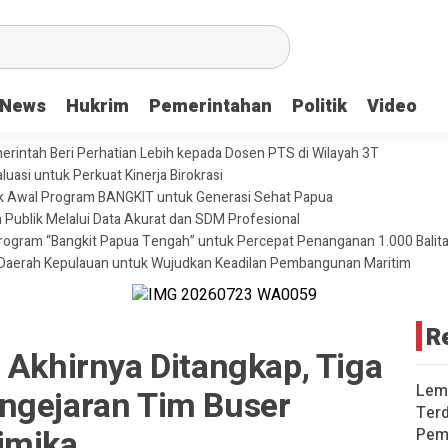
News
Hukrim
Pemerintahan
Politik
Video
merintah Beri Perhatian Lebih kepada Dosen PTS di Wilayah 3T
uasi untuk Perkuat Kinerja Birokrasi
ik Awal Program BANGKIT untuk Generasi Sehat Papua
 Publik Melalui Data Akurat dan SDM Profesional
ogram “Bangkit Papua Tengah” untuk Percepat Penanganan 1.000 Balita 
Daerah Kepulauan untuk Wujudkan Keadilan Pembangunan Maritim
R
 Akhirnya Ditangkap, Tiga
Lem
ngejaran Tim Buser
Terd
imika
Pem