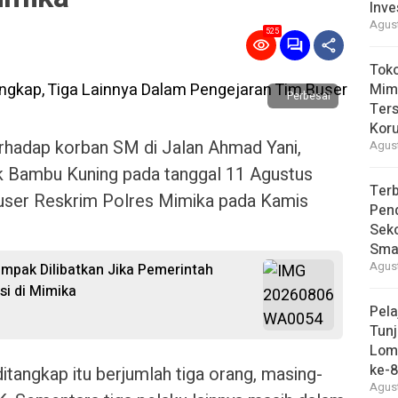
Inve
Agust
525
Toko
Mim
Perbesar
Ter
Kor
rhadap korban SM di Jalan Ahmad Yani,
Agust
k Bambu Kuning pada tanggal 11 Agustus
Terb
Buser Reskrim Polres Mimika pada Kamis
Pend
Seko
Smar
Agust
pak Dilibatkan Jika Pemerintah
si di Mimika
Pel
Tunj
Lom
ke-
itangkap itu berjumlah tiga orang, masing-
Agust