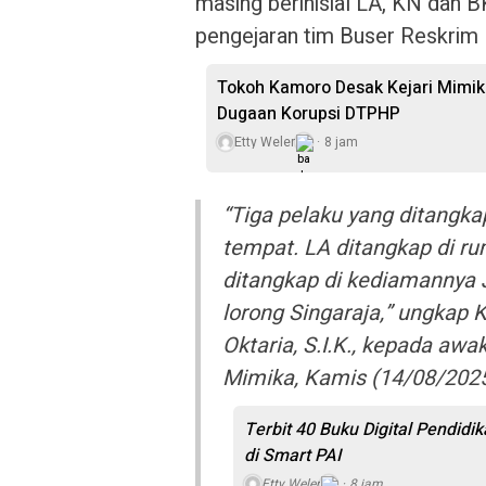
masing berinisial LA, KN dan B
pengejaran tim Buser Reskrim 
Tokoh Kamoro Desak Kejari Mimi
Dugaan Korupsi DTPHP
Etty Weler
8 jam
“Tiga pelaku yang ditangka
tempat. LA ditangkap di ru
ditangkap di kediamannya J
lorong Singaraja,” ungkap 
Oktaria, S.I.K., kepada aw
Mimika, Kamis (14/08/2025
Terbit 40 Buku Digital Pendidi
di Smart PAI
Etty Weler
8 jam