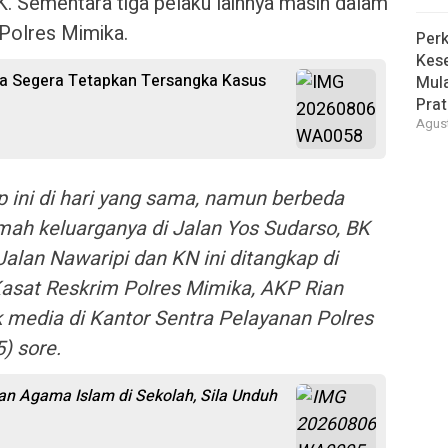
K. Sementara tiga pelaku lainnya masih dalam
Polres Mimika.
Perk
Kese
ka Segera Tetapkan Tersangka Kasus
Mula
Pra
Agust
p ini di hari yang sama, namun berbeda
mah keluarganya di Jalan Yos Sudarso, BK
alan Nawaripi dan KN ini ditangkap di
Kasat Reskrim Polres Mimika, AKP Rian
ak media di Kantor Sentra Pelayanan Polres
) sore.
kan Agama Islam di Sekolah, Sila Unduh