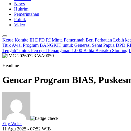
News
Hukrim
Pemerintahan
Politik
Video
Ketua Komite III DPD RI Minta Pemerintah Beri Perhatian Lebih k
Titik Awal Program BANGKIT untuk Generasi Sehat Papua
DPD RI 
Tengah” untuk Percepat Penanganan 1.000 Balita Berisiko Stunting
D
Headline
Gencar Program BIAS, Puskes
Etty Weler
11 Agu 2025 - 07:52 WIB