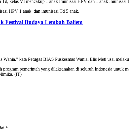
 Td, kelas VI mencakup 1 anak Imunisasi HPV dan 1 anak Imunisasi D
asi HPV 1 anak, dan imunisasi Td 5 anak,
k Festival Budaya Lembah Baliem
mas Wania,” kata Petugas BIAS Puskesmas Wania, Elis Meti usai melak
 program pemerintah yang dilaksanakan di seluruh Indonesia untuk me
Mimika. (IT)
dai
*