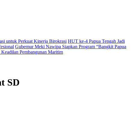
i untuk Perkuat Kinerja Birokrasi
HUT ke-4 Papua Tengah Jadi
esional
Gubernur Meki Nawipa Siapkan Program “Bangkit Papua
Keadilan Pembangunan Maritim
at SD