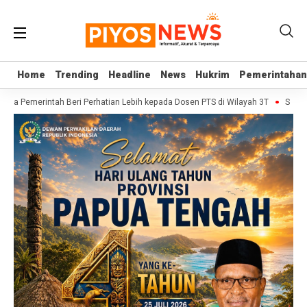
Home
Home
Trending
Trending
Headline
Headline
News
News
Hukrim
Hukrim
Pemerintahan
Pemerintahan
inta Pemerintah Beri Perhatian Lebih kepada Dosen PTS di Wilayah 3T
Sekjen D