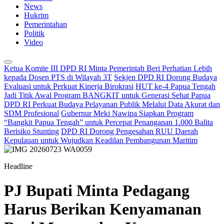
News
Hukrim
Pemerintahan
Politik
Video
Ketua Komite III DPD RI Minta Pemerintah Beri Perhatian Lebih
kepada Dosen PTS di Wilayah 3T
Sekjen DPD RI Dorong Budaya
Evaluasi untuk Perkuat Kinerja Birokrasi
HUT ke-4 Papua Tengah
Jadi Titik Awal Program BANGKIT untuk Generasi Sehat Papua
DPD RI Perkuat Budaya Pelayanan Publik Melalui Data Akurat dan
SDM Profesional
Gubernur Meki Nawipa Siapkan Program
“Bangkit Papua Tengah” untuk Percepat Penanganan 1.000 Balita
Berisiko Stunting
DPD RI Dorong Pengesahan RUU Daerah
Kepulauan untuk Wujudkan Keadilan Pembangunan Maritim
Headline
PJ Bupati Minta Pedagang
Harus Berikan Kenyamanan